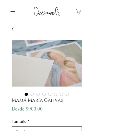
Mamá María Canvas
Precio
Desde
$900.00
de
oferta
Tamaño
*